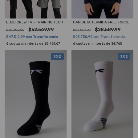
BUZO CREW TV - TRAINING TECH
CAMISETA TERMICA FREE FORCE
$52.569,99
$28.589,99
$75.099,99
$47.649,99
$47.312,99
con
Transferencia
$25.730,99
con
Transferencia
6
cuotas sin interés de
$8.761,67
6
cuotas sin interés de
$4.765
3X2
3X2