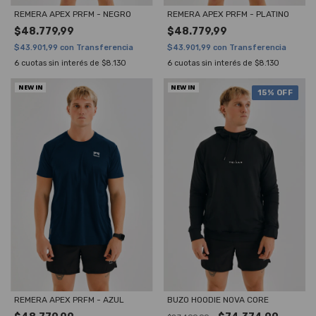
REMERA APEX PRFM - NEGRO
REMERA APEX PRFM - PLATINO
$48.779,99
$48.779,99
$43.901,99
con
Transferencia
$43.901,99
con
Transferencia
6
cuotas sin interés de
$8.130
6
cuotas sin interés de
$8.130
NEW IN
NEW IN
15
% OFF
REMERA APEX PRFM - AZUL
BUZO HOODIE NOVA CORE