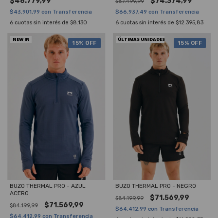
$48.779,99
$74.374,99
$87.499,99
$43.901,99
con
Transferencia
$66.937,49
con
Transferencia
6
cuotas sin interés de
$8.130
6
cuotas sin interés de
$12.395,83
NEW IN
ÚLTIMAS UNIDADES
15
% OFF
15
% OFF
BUZO THERMAL PRO - AZUL
BUZO THERMAL PRO - NEGRO
ACERO
$71.569,99
$84.199,99
$71.569,99
$84.199,99
$64.412,99
con
Transferencia
$64.412,99
con
Transferencia