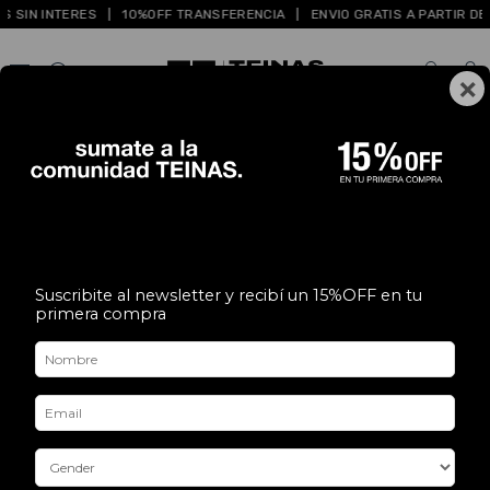
ES
|
10%OFF TRANSFERENCIA
|
ENVIO GRATIS A PARTIR DE $119.999
|
×
0
Inicio
.
HOMBRE
.
ACTIVIDADES
.
GYM
HOMBRE
RUNNING
GYM
TENIS&PADEL
LIFESTYLE
GYM
FILTRAR
Suscribite al newsletter y recibí un 15%OFF en tu
primera compra