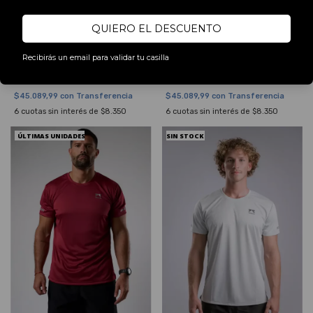
QUIERO EL DESCUENTO
REMERA DESIGNED KOTAHI -
REMERA DESIGNED KOTAHI -
Recibirás un email para validar tu casilla
NEGRO
AZUL MARINO
$50.099,99
$50.099,99
$45.089,99
con
Transferencia
$45.089,99
con
Transferencia
6
cuotas sin interés de
$8.350
6
cuotas sin interés de
$8.350
ÚLTIMAS UNIDADES
SIN STOCK