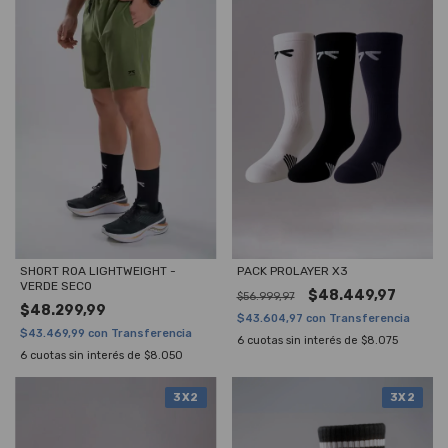
PACK PROLAYER X3
SHORT ROA LIGHTWEIGHT -
VERDE SECO
$48.449,97
$56.999,97
$48.299,99
$43.604,97
con
Transferencia
$43.469,99
con
Transferencia
6
cuotas sin interés de
$8.075
6
cuotas sin interés de
$8.050
3X2
3X2