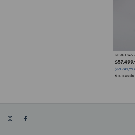
SHORT WAI
$57.499,
$51.749,99
6
cuotas sin