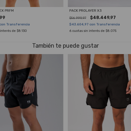
EX PRFM
PACK PROLAYER X3
,99
$48.449,97
$56.999,97
con
Transferencia
$43.604,97
con
Transferencia
 interés de
$8.130
6
cuotas sin interés de
$8.075
También te puede gustar