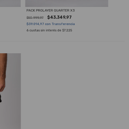
PACK PROLAYER QUARTER X3
REMERA 
$43.349,97
$50.09
$50.999,97
$39.014,97
con
Transferencia
$45.089
6
cuotas sin interés de
$7.225
6
cuotas 