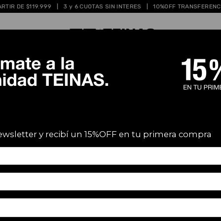
 $119.999
|
3 y 6 CUOTAS SIN INTERES
|
10%OFF TRANSFERENCIA
|
EN
HOMBRE
MUJER
OFERTAS
ALIANZAS
Inicio
.
HOMBRE
.
Short Roa 
1 
$48.299,99
$43.469,99
con
T
newsletter y recibí un 15%OFF en tu primera compra
Bancaria
COLOR
S
M
TALLE
Guia de talle