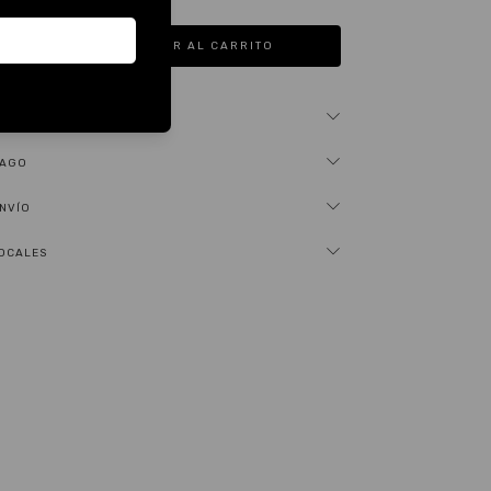
N
PAGO
ENVÍO
OCALES