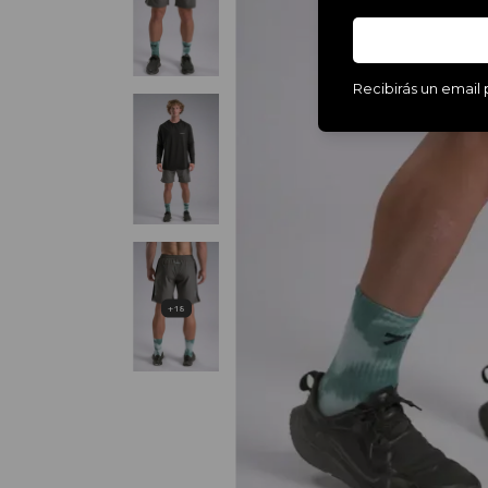
Recibirás un email p
+18