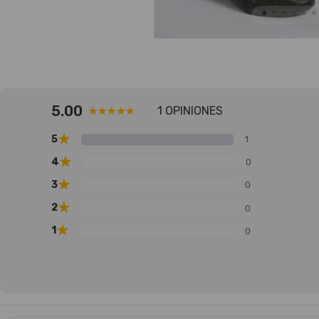
5.00
1 OPINIONES
★
5
1
★
4
0
★
3
0
★
2
0
★
1
0