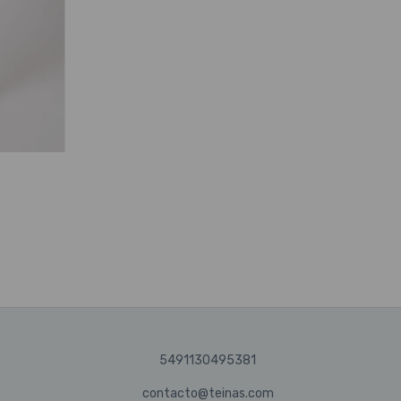
5491130495381
contacto@teinas.com