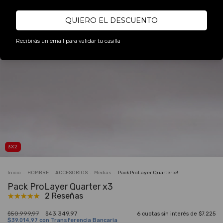
QUIERO EL DESCUENTO
Recibirás un email para validar tu casilla
3X2
Inicio
.
HOMBRE
.
ACCESORIOS
.
Medias
.
Pack ProLayer Quarter x3
Pack ProLayer Quarter x3
2 Reseñas
$50.999,97
$43.349,97
6
cuotas sin interés de
$7.225
$39.014,97
con
Transferencia Bancaria