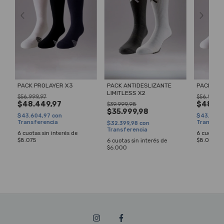
PACK PROLAYER X3
PACK ANTIDESLIZANTE
PACK PR
LIMITLESS X2
$56.999,97
$56.999,9
$48.449,97
$48.44
$39.999,98
$35.999,98
$43.604,97
con
$43.604
Transferencia
Transfer
$32.399,98
con
Transferencia
6
cuotas sin interés de
6
cuotas s
$8.075
$8.075
6
cuotas sin interés de
$6.000