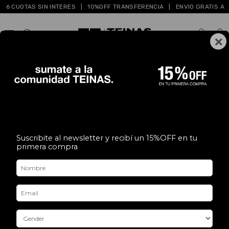
6 CUOTAS SIN INTERES
|
10%OFF TRANSFERENCIA
|
ENVIO GRATIS A PAR
×
0
Suscribite al newsletter y recibí un 15%OFF en tu
primera compra