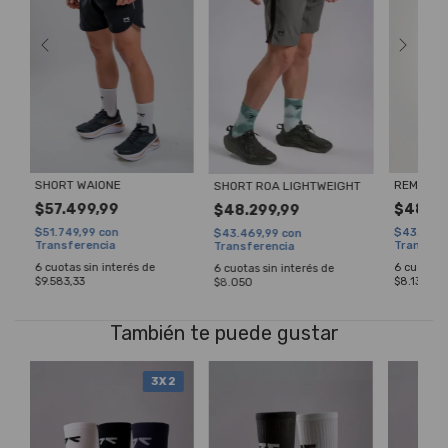
SHORT WAIONE
REMERA 
HI
SHORT ROA LIGHTWEIGHT
$57.499,99
$48.77
$48.299,99
$51.749,99
con
$43.901,
$43.469,99
con
Transferencia
Transfer
Transferencia
6
cuotas sin interés de
6
cuotas s
6
cuotas sin interés de
$9.583,33
$8.130
$8.050
También te puede gustar
3X2