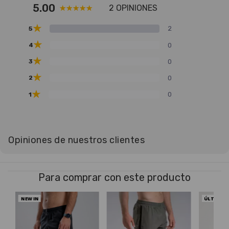
5.00
2 OPINIONES
★
2
5
★
0
4
★
0
3
★
0
2
★
0
1
Opiniones de nuestros clientes
Para comprar con este producto
NEW IN
ÚLTIMAS 