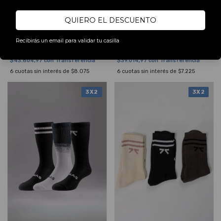
QUIERO EL DESCUENTO
PACK PROLAYER X3
PACK PROLAYER QUARTER X3
Recibirás un email para validar tu casilla
$48.449,97
$43.349,97
$56.999,97
$50.999,97
$43.604,97
con
Transferencia
$39.014,97
con
Transferencia
6
cuotas sin interés de
$8.075
6
cuotas sin interés de
$7.225
3X2
3X2