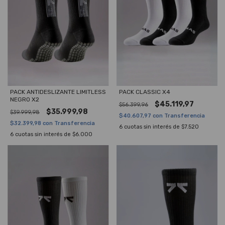
PACK ANTIDESLIZANTE LIMITLESS
PACK CLASSIC X4
NEGRO X2
$45.119,97
$56.399,96
$35.999,98
$39.999,98
$40.607,97
con
Transferencia
$32.399,98
con
Transferencia
6
cuotas sin interés de
$7.520
6
cuotas sin interés de
$6.000