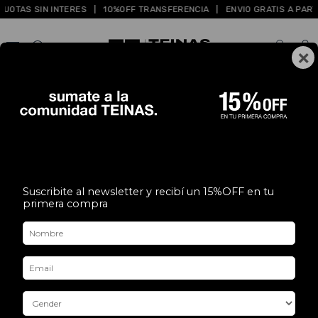
S SIN INTERES
|
10%OFF TRANSFERENCIA
|
ENVIO GRATIS A PARTIR DE $
×
0
Inicio
.
MUJER
.
ACCESORIOS
.
Medias
MUJER
Medias
Anteojos
Gorros y Cuellos Termicos
Medias
FILTRAR
3X2
3X2
Suscribite al newsletter y recibí un 15%OFF en tu
primera compra